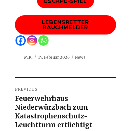
ESCAPE-SPIEL
LEBENSRETTER
RAUCHMELDER
Author
Posted
Categories
M.K.
14. Februar 2026
News
on
Beitragsnavigation
PREVIOUS
Feuerwehrhaus
Previous
Niederwürzbach zum
post:
Katastrophenschutz-
Leuchtturm ertüchtigt