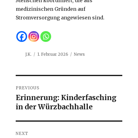
Menschen koordiniert, die aus
medizinischen Gründen auf
Stromversorgung angewiesen sind.
Author
Posted
Categories
J.K.
1. Februar 2026
News
on
Beitragsnavigation
PREVIOUS
Erinnerung: Kinderfasching
Previous
in der Würzbachhalle
post:
NEXT