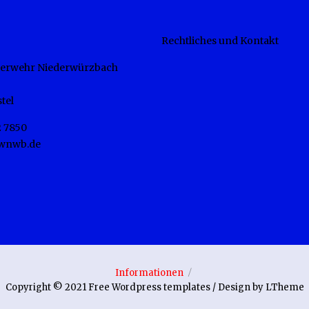
Rechtliches und Kontakt
euerwehr Niederwürzbach
tel
2 7850
fwnwb.de
Informationen
Copyright © 2021 Free Wordpress templates / Design by LTheme