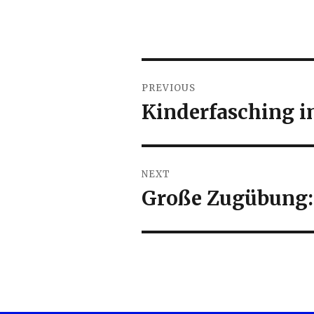
Beitragsnavigation
PREVIOUS
Kinderfasching i
Previous
post:
NEXT
Große Zugübung:
Next
post: