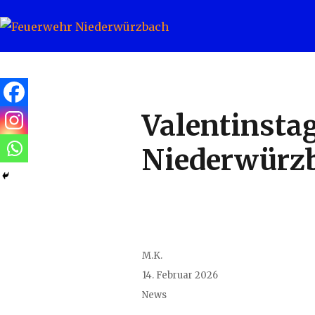
Feuerwehr Niederwürzbach
Valentinstag
Niederwürz
Author
M.K.
Posted
14. Februar 2026
on
Categories
News