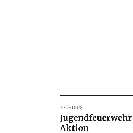
Beitragsnavigation
PREVIOUS
Jugendfeuerwehr p
Previous
post:
Aktion