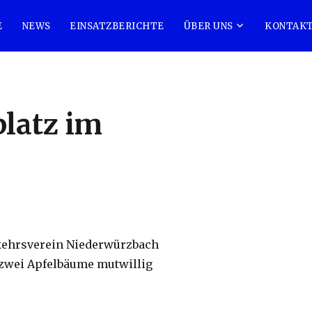
E
NEWS
EINSATZBERICHTE
ÜBER UNS
KONTAK
latz im
rkehrsverein Niederwürzbach
 zwei Apfelbäume mutwillig