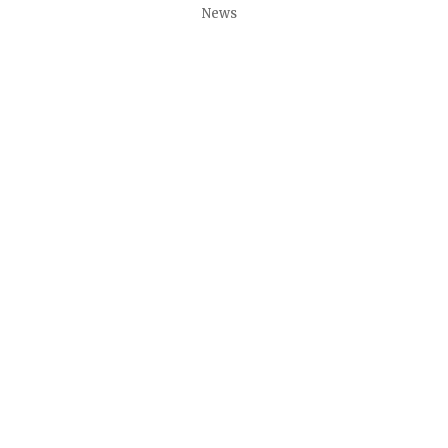
on
Categories
News