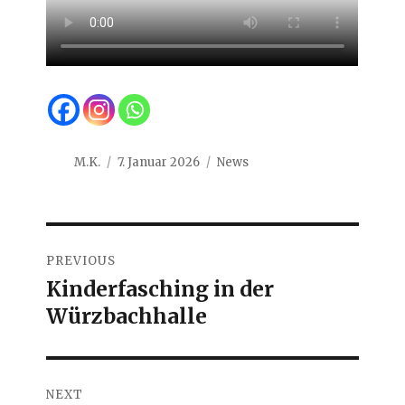
Author
Posted
Categories
M.K.
7. Januar 2026
News
on
Beitragsnavigation
PREVIOUS
Kinderfasching in der
Previous
Würzbachhalle
post:
NEXT