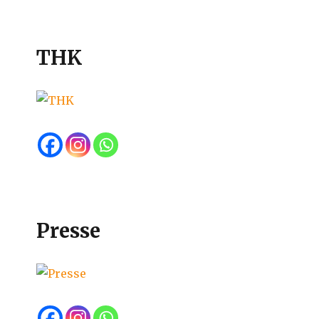
THK
Presse