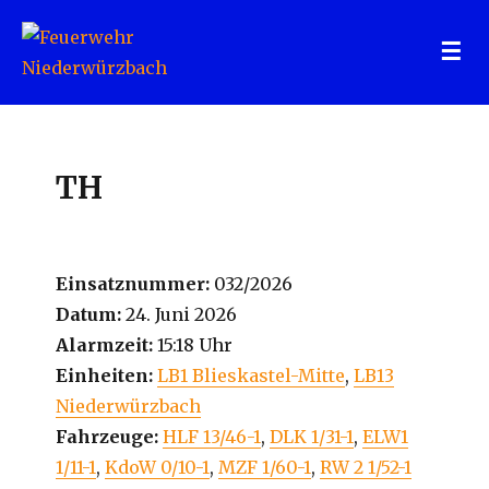
Feuerwehr Niederwürzbach
TH
Einsatznummer:
032/2026
Datum:
24. Juni 2026
Alarmzeit:
15:18 Uhr
Einheiten:
LB1 Blieskastel-Mitte
,
LB13
Niederwürzbach
Fahrzeuge:
HLF 13/46-1
,
DLK 1/31-1
,
ELW1
1/11-1
,
KdoW 0/10-1
,
MZF 1/60-1
,
RW 2 1/52-1