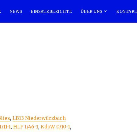
E
NEWS
EINSATZBERICHTE
ÜBER UNS
KONTAK
Blies
,
LB13 Niederwürzbach
/11-1
,
HLF 1/46-1
,
KdoW 0/10-1
,