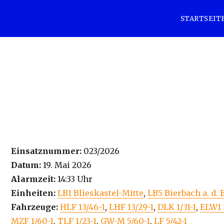
STARTSEIT
Einsatznummer:
023/2026
Datum:
19. Mai 2026
Alarmzeit:
14:33 Uhr
Einheiten:
LB1 Blieskastel-Mitte
,
LB5 Bierbach a. d. 
Fahrzeuge:
HLF 13/46-1
,
LHF 13/29-1
,
DLK 1/31-1
,
ELW1 1
MZF 1/60-1
,
TLF 1/23-1
,
GW-M 5/60-1
,
LF 5/42-1